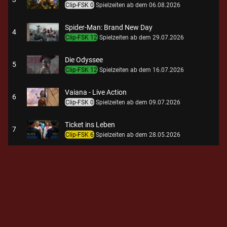
Clip-FSK 0
Spielzeiten ab dem 06.08.2026
Spider-Man: Brand New Day
4
Clip-FSK 12
Spielzeiten ab dem 29.07.2026
Die Odyssee
5
Clip-FSK 12
Spielzeiten ab dem 16.07.2026
Vaiana - Live Action
6
Clip-FSK 0
Spielzeiten ab dem 09.07.2026
Ticket ins Leben
7
Clip-FSK 6
Spielzeiten ab dem 28.05.2026
Die Camino-Therapie - Finde deinen Weg
8
Clip-FSK 6
Spielzeiten ab dem 02.07.2026
H wie Habicht
9
Spielzeiten ab dem 23.07.2026
Der verlorene Mann
10