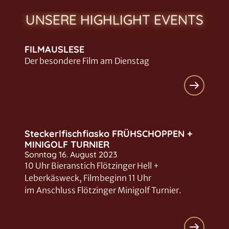
Clip-FSK 0
Spielzeiten ab dem 07.05.2026
UNSERE HIGHLIGHT EVENTS
Der Pinguin meines Lebens
11
Clip-FSK 6
Spielzeiten ab dem 24.04.2025
FILMAUSLESE
Der besondere Film am Dienstag
Steckerlfischfiasko FRÜHSCHOPPEN +
MINIGOLF TURNIER
Sonntag 16. August 2023
10 Uhr Bieranstich Flötzinger Hell +
Leberkäsweck, Filmbeginn 11 Uhr
im Anschluss Flötzinger Minigolf Turnier.